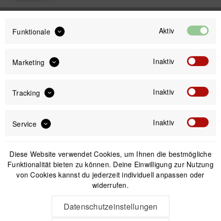
Dann schreiben Sie uns eine E-Mail oder über unser
Formular an. Selbstverständlich können Sie uns auch
Aktiv
Funktionale
gerne anrufen.
Inaktiv
Marketing
Werden auch Sie jetzt zertifizierter Händler von
ENJOY
YOUR
BRANDS!
Inaktiv
Tracking
Wen spreche ich an?
Tobias Löwe ist unser Vertriebsleiter für Deutschland und
Inaktiv
Service
Europa. Er beantwortet gerne alle Ihre Fragen zum
Thema Fachhandel und ENJOYYOURCAMERA.
Diese Website verwendet Cookies, um Ihnen die bestmögliche
Funktionalität bieten zu können. Deine Einwilligung zur Nutzung
von Cookies kannst du jederzeit individuell anpassen oder
widerrufen.
Datenschutzeinstellungen