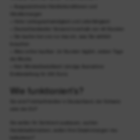
+ Ausgezeichnete Händlerkonditionen und
Händlermargen
+ Hohe Liefergeschwindigkeit und Lieferfähigkeit
+ Deutschlandweiter Versand innerhalb von 48 Stunden
+ Sie kaufen bei uns nur das ein, was Sie wirklich
brauchen
+ Alles online kaufbar: 24 Stunden täglich, sieben Tage
die Woche
+ Kein Mindestbestellwert (einzige Ausnahme:
Erstbestellung für 200 Euro)
Wie funktioniert’s?
Sie sind Fotofachhändler in Deutschland, der Schweiz
oder der EU?
Sie wollen Ihr Sortiment ausbauen, suchen
Handelsalternativen, wollen Ihre Gewinnmargen neu
kalkulieren?