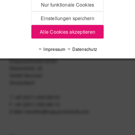
Nur funktionale Cookies
Einstellungen speichern
Alle Cookies akzeptieren
Impressum
Datenschutz
Vertriebsleiter Tobias Löwe
Enjoyyourbrands GmbH
Eleonorenstr. 20
30449 Hannover
Deutschland
T +49 (0)511-200 290 60
F +49 (0)511-200 290 10
E-Mail: haendler@enjoyyourbrands.com