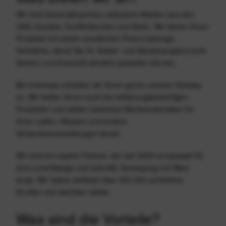
Wir sind Generalimporteur exklusiver Marken aus den
USA, Kanada, Großbritannien und Asien. Wir bieten Ihnen
Produkte mit einem exzellenten Preis-Leistungs-
Verhältnis, damit Sie Ihr Artikel- und Markenangebot breit
fächern und finanziell attraktiv gestalten können.
Bei Interesse schicken wir Ihnen gerne unseren Katalog
zu. Wir helfen Ihnen auch bei erklärungsbedürftigen
Produkten und stellen kostenlos Werbematerialien für
Ihren Laden, Messen und andere
Verkaufsveranstaltungen bereit.
Wir sind ein starker Partner, der seit 2006 europaweit für
eine zuverlässige und schnelle Versorgung mit Ware
sorgt. Wir haben weltweit über 500.000 zufriedene
Kunden und wachsen weiter.
Was sind die Vorteile?