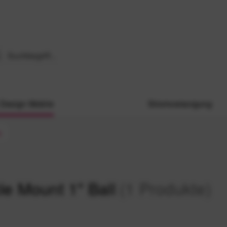
Design Mobile
Stromversorgung
s
e Mount 1" Ball
(1 Produkte)