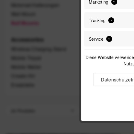
Marketing
Motorrad-Halterungen
Wall Mount
Tracking
Ball Mounts
Accessories
Service
Wireless Charging Stand
Diese Website verwendet
Mobile Tripod
Nutzu
Mobile Wallet
Creator Kit
Datenschutzein
Ersatzteile