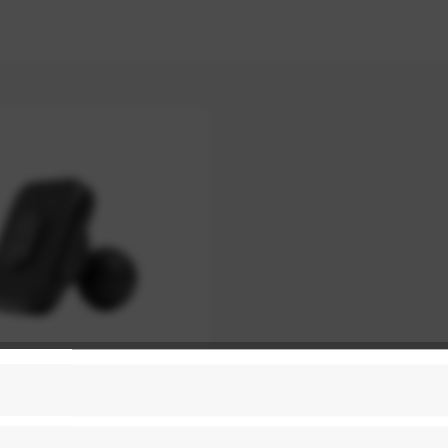
ign Mobile Ball Mount
Zoll-Kugeladapter - Black
(Schwarz)