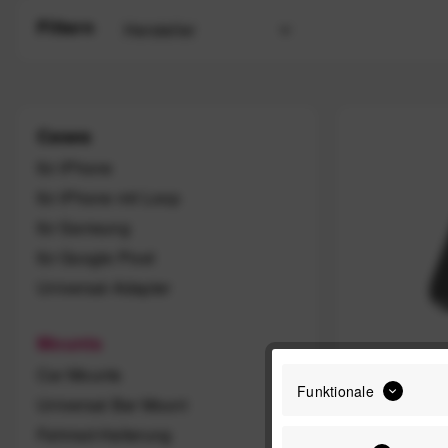
Filtern
Hersteller
Peak Design
Cases
für iPhone
für iPhone mit Loop
für Samsung
für Google Pixel
Universal-Adapter
Mounts
Car Mounts
Peak Des
Funktionale
Universal Bar Mount
Adapter 1-
Fahrrad-Halterung