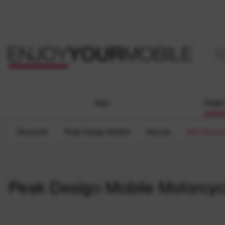
Neu
Peak 
Übersicht
Peak Design Mobile
Mounts
Ball Mount
Peak Design Mobile Motorcycl