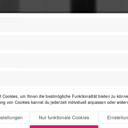
Mobile
Peak Design Mobile
Peak D
 Case für
Everyday Fabric Case für
Ersat
p - Sage
Google Pixel 8 Pro
Kabe
 €
*
29,99 €
*
 Cookies, um Ihnen die bestmögliche Funktionalität bieten zu können
ng von Cookies kannst du jederzeit individuell anpassen oder wider
stellungen
Nur funktionale Cookies
Einstellu