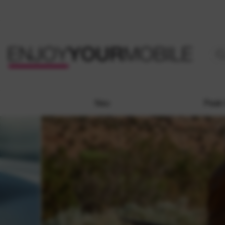
Neu
Peak 