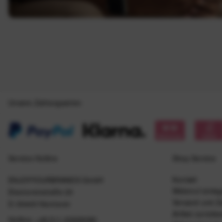
Unsere Zahlungsarten
Service Hotline
Shop Service
Kontakt
ENJOYYOURBRANDS GmbH
Widerruf einle
Eleonorenstraße 20
Versand und Z
D-30449 Hannover
Artikel zurück
Hotline:
+49 511 20029090