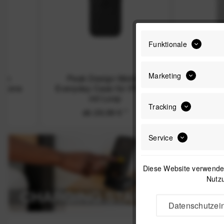
Funktionale
Marketing
Peak Design Mobile
Peak Design 
Everyday Case für iPhone
Everyday Fabric
mit Loop
iPhone mit Loo
Tracking
ab 29,99 €
*
ab 44,99
Service
Diese Website verwendet
Nutzu
Datenschutzein