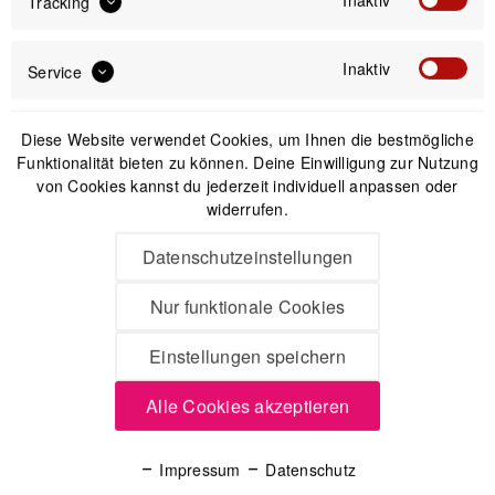
Inaktiv
Tracking
Nicht auf Lager
Inaktiv
Service
Diese Website verwendet Cookies, um Ihnen die bestmögliche
Funktionalität bieten zu können. Deine Einwilligung zur Nutzung
von Cookies kannst du jederzeit individuell anpassen oder
widerrufen.
Datenschutzeinstellungen
Nur funktionale Cookies
Peak Design Mobile Universal Adapter für alle
Smartphone-Modelle - Charcoal (Dunkelgrau)
Einstellungen speichern
32,99 €
*
Alle Cookies akzeptieren
Beschreibung
Impressum
Datenschutz