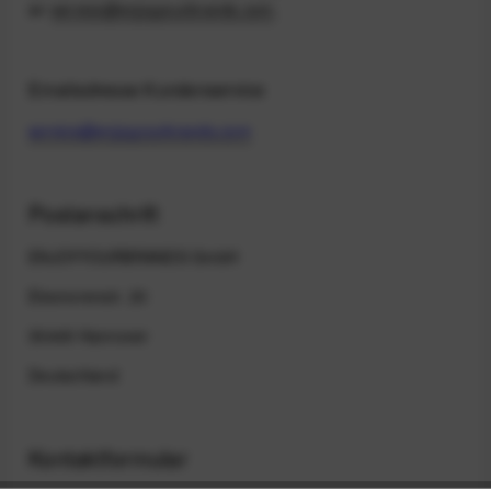
an
service@enjoyyourbrands.com
.
Emailadresse Kundenservice
service@enjoyyourbrands.com
Postanschrift
ENJOYYOURBRANDS GmbH
Eleonorenstr. 20
30449 Hannover
Deutschland
Kontaktformular