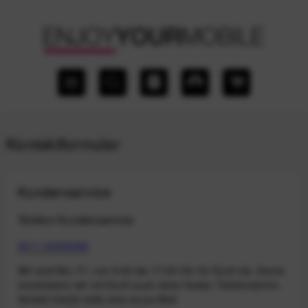
Kontaktformular
Kundenservice
Telefon Kundenservice
0511 20029090
Wir sind Mo.-Fr. von 9:00 bis 17:00 Uhr für Euch da. Gerne
vereinbaren wir mit Euch auch einen festen Telefontermin.
Schickt hierfür bitte eine kurze Mail