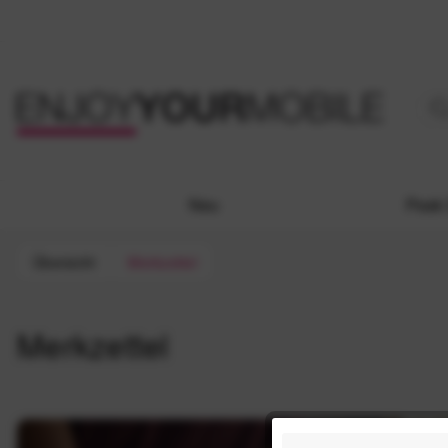
Neu
Peak 
Übersicht
Merkzettel
Merkzettel