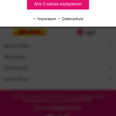
Alle Cookies akzeptieren
Zugestellt durch
Impressum
Datenschutz
Service Hotline
Shop Service
Informationen
Unsere Shops
* Alle Preise inkl. gesetzl. Mehrwertsteuer zzgl.
Versandkosten
und ggf.
Nachnahmegebühren, wenn nicht anders beschrieben