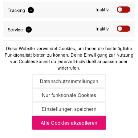
30 Tage Widerrufsrecht
Inaktiv
Tracking
Passendes Zubehör
Inaktiv
Service
Nicht auf Lager
Diese Website verwendet Cookies, um Ihnen die bestmögliche
Funktionalität bieten zu können. Deine Einwilligung zur Nutzung
von Cookies kannst du jederzeit individuell anpassen oder
widerrufen.
Datenschutzeinstellungen
Nur funktionale Cookies
Einstellungen speichern
Alle Cookies akzeptieren
Peak Design Mobile Universal Adapter für alle
Smartphone-Modelle - Charcoal (Dunkelgrau)