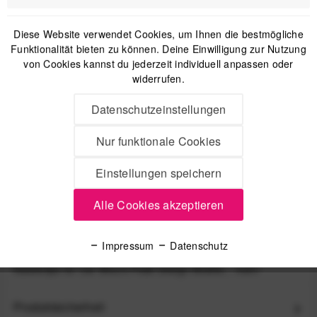
Diese Website verwendet Cookies, um Ihnen die bestmögliche
Funktionalität bieten zu können. Deine Einwilligung zur Nutzung
von Cookies kannst du jederzeit individuell anpassen oder
widerrufen.
Datenschutzeinstellungen
Peak Design Mobile 1 m USB Kabel - Ersatzkabel für
Nur funktionale Cookies
Charging Mounts
Einstellungen speichern
9,99 €
*
Alle Cookies akzeptieren
Beschreibung
Impressum
Datenschutz
Peak Design MobileSet mit Ersatz-VHB Klebepads und
Kabelclips für Car Mount Peak Design Mobile...
mehr
Produktsicherheit