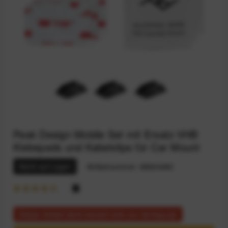
Peak Design Mobile Set mit Ersatz-VHB
Klebepads und Kabelclips für Car Mount
Nicht auf Lager
Artikelnummer:
68924460
Dieser Artikel steht derzeit nicht zur Verfügung!