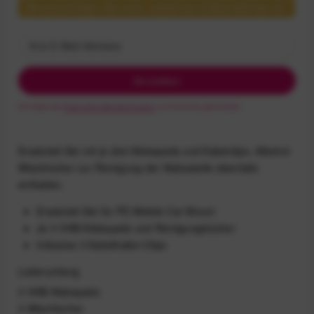
Benachrichtigen Sie mich, sobald der Artikel lieferbar ist.
Anmelden
Ich habe die
Datenschutzbestimmungen
zur Kenntnis genommen.
Ersatzteil-Set mit je drei Klebepads und Kabelclips. Alkohol-
Wischtücher zur Reinigung der Klebestelle ebenfalls
enthalten.
Ersatzteil-Set für PD Mobile Car Mount
Je 3 VHB-Klebepads und Reinigungstücher
Inklusive 3 Kabelhalter-Clips
Lieferumfang
3 VHB-Klebepads
3 Wischtücher