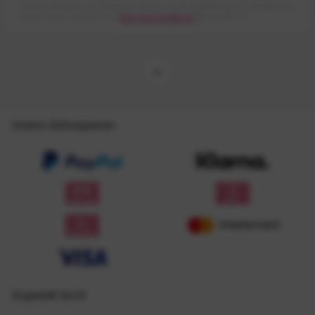
Mit dem Absenden des Formulars erlaube ich die Speicherung und Verarbeitung
meiner Daten, wie Sie in der
Datenschutzerklärung
beschrieben ist.
Unsere Zahlungsarten
Zugestellt durch