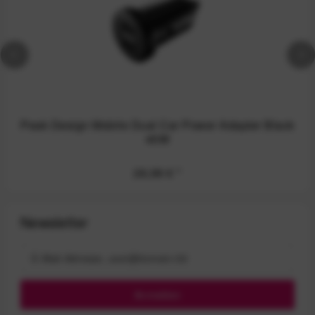
Peak Design Mobile Dual Car Power Adapter Black
45W
26,99 €
*
Newsletter
Anmelden