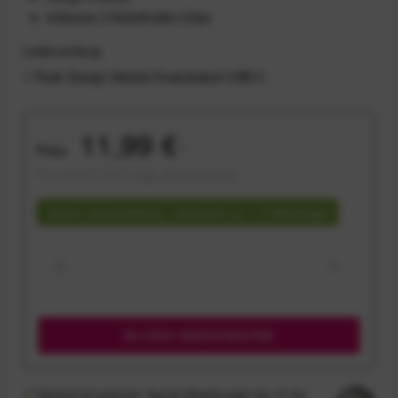
Inklusive 3 Kabelhalter-Clips
Lieferumfang
1 Peak Design Mobile Ersatzkabel USB-C
11,99 €
Preis:
*
inkl. gesetzl. MwSt.
zzgl. Versandkosten
Sofort versandfertig, Lieferzeit ca. 1-3 Werktage
IN DEN
WARENKORB
Versand am gleichen Tag bei Bestellungen bis 14 Uhr