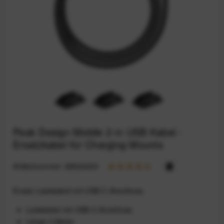
Peak Design Mobile 2 m USB Kabel -
Ersatzkabel für Charging Mounts
Artikelnummer:
68924459
Ersatz-Ladekabel mit USB-C-Anschluss.
Ladekabel mit USB-C-Anschluss
Länge 2 Meter