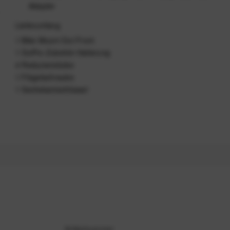
Adapter
Lieferumfang
1 Bike Mount Out Front
1 GoPro-Zubehör-Halterung
4 Reduzierstücke
1 Flügelschraube
1 Sechskantschlüssel
Artikelnummer