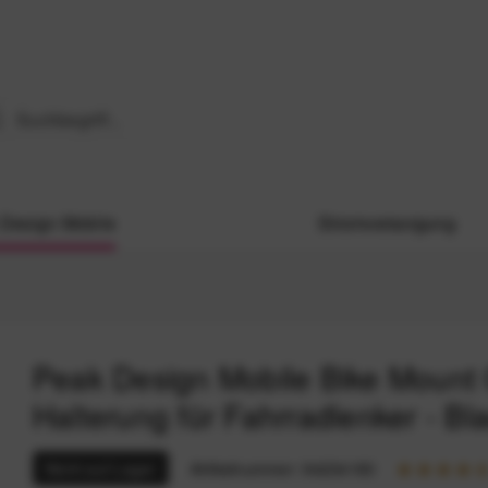
Design Mobile
Stromversorgung
Peak Design Mobile Bike Mount
Halterung für Fahrradlenker - Bl
Nicht auf Lager
Artikelnummer:
94234183