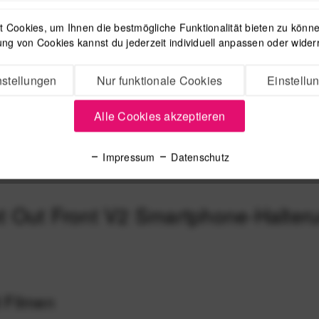
 Cookies, um Ihnen die bestmögliche Funktionalität bieten zu können
obile
Peak Design Mobile
Peak
ng von Cookies kannst du jederzeit individuell anpassen oder wider
 Samsung
Everyday Case für iPhone
Everyda
*
ab 29,99 €
*
stellungen
Nur funktionale Cookies
Einstellu
Alle Cookies akzeptieren
sicherheit
Impressum
Datenschutz
 Out Front V2 Smartphone-Halterun
 Filmen