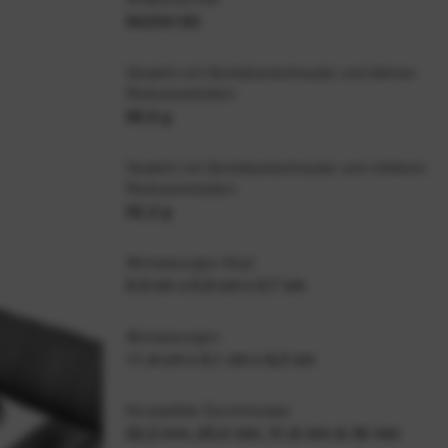
94234183
Gewicht mit Sechskantschraube und kleinen
Reduzierstücken
88,6 g
Gewicht mit Sechskantschraube und mittleren
Reduzierstücken
92,2 g
Abmessungen Kopf
5,5 cm x 5,5 cm x 0,7 cm
Abmessungen
11,4 cm x 5,1 cm x 6,3 cm
Kompatible Durchmesser
22,2 mm, 25,4 mm, 31,8 mm & 35 mm