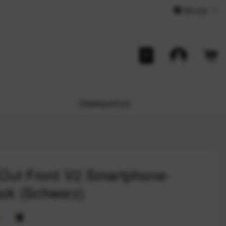
Service
Displayschutz
 Out Front V2 Smartphone-
ack (Schwarz)