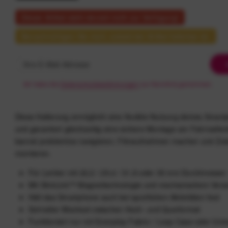
Dieser Artikel steht derzeit nicht zur Verfügung!
Benachrichtigen Sie mich, sobald der Artikel lieferbar ist.
Ich habe die
Datenschutzbestimmungen
zur Kenntnis genommen.
Diese Halterung ermöglicht eine flexible Nutzung deines Smar
und garantiert gleichzeitig eine sichere Montage am Fahrradlen
kannst problemlos navigieren, Filmaufnahmen machen und Zu
montieren.
Für Lenker mit 22,2 / 25,4 / 31,8 oder 35 mm Durchmesser
Mit SlimLink™ Magnettechnologie und mechanischem Vers
Hält das Smartphone auch bei sportlichen Aktivitäten fest
Schneller Wechsel zwischen Hoch- und Querformat
Funktioniert nur mit Everyday Fabric / Loop Case oder Univ