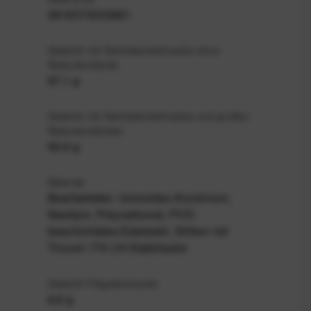
0818373023881
Gewicht mit Sechskantschraube ohne
Reduzierstücke
87,1 g
Gewicht mit Sechskantschraube und großen
Reduzierstücken
92,9 g
Material
Bearbeitetes / eloxiertes Aluminium,
Neodym, Polycarbonat, PVD-
beschichtetes Edelstahl, Silikon mit
Tinuvin 770 UV-Stabilisator
Gewicht Flügelschraube
8,8 g