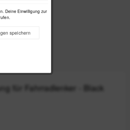
. Deine Einwilligung zur
 Design Mobile
rufen.
y Case für iPhone
mit Loop
ab 29,99 €
*
ngen speichern
g für Fahrradlenker - Black