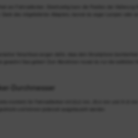
est am Fahrradlenker. Gleichzeitig kann die Position der Halterung 
. Dank des mitgelieferten Adapters, kannst du sogar Lampen oder 
ischer Verschluss sorgen dafür, dass dein Smartphone bombenfest si
ie gewohnt Gas geben! Zum Abnehmen musst du nur die seitlichen K
nker-Durchmesser
ereits montiert) für Fahrradlenker mit 22,2 mm, 25,4 mm und 31,8 
 gedrückt und können jederzeit ausgetauscht werden.