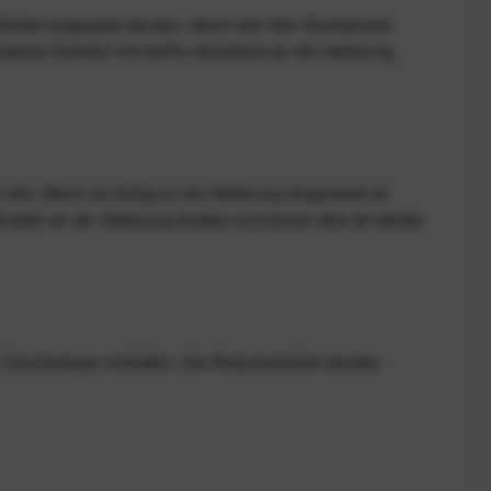
flexibel angepasst werden, damit sich dein Smartphone
anderes Zubehör mit GoPro-Anschluss an der Halterung
tzt. Wenn es richtig an der Halterung eingerastet ist
nöpfe an der Halterung drücken und schon wird sie wieder
mm Durchmesser enthalten. Die Reduzierstücke werden