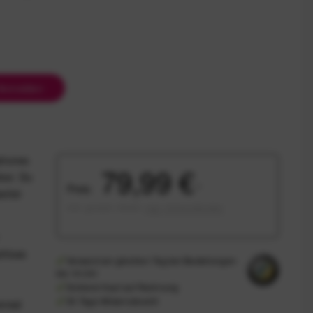
Anmelden
tphones
79,99 €
ker. Du
Preis:
*
behör
inkl. gesetzl. MwSt.
zzgl. Versandkosten
chluss
Versand am gleichen Tag bei Bestellungen
bis 14 Uhr
Sicherer Kauf auf Rechnung
30 Tage Widerrufsrecht
ersal