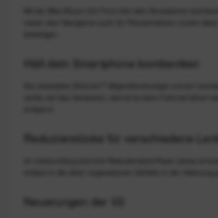
Mit der Bike Mount Out Front sitzt dein Smartphone bombenf
neben dem Navigieren auch für Filmaufnahmen nutzen lässt
befestigen.
Hält dein Smartphone bombenfest
Die ultrastarke SlimLink™ Magnettechnologie und ein mechan
(achte auf das Geräusch), kannst du beim Fahrrad fahren w
entsperrt.
Reduzierstücke für verschiedene Le
Im Lieferumfang sind drei Reduzierstück-Paare (eines ist b
einfach in die dafür vorgesehenen Schlitze in der Halterung
Neuerungen der V2