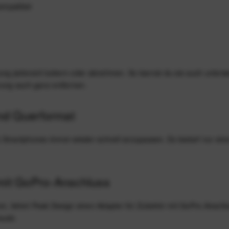
ompatibel
rung jederzeit lockern oder abnehmen. So kannst du sie auch unter
erung auch ganz entfernen.
nd Querformat
es Smartphones immer wieder schnell anzupassen. Es bedarf nur e
 mit GoPro-Anschluss
 liefert Peak Design einen Adapter für Zubehör mit GoPro-Anschlus
aubt.