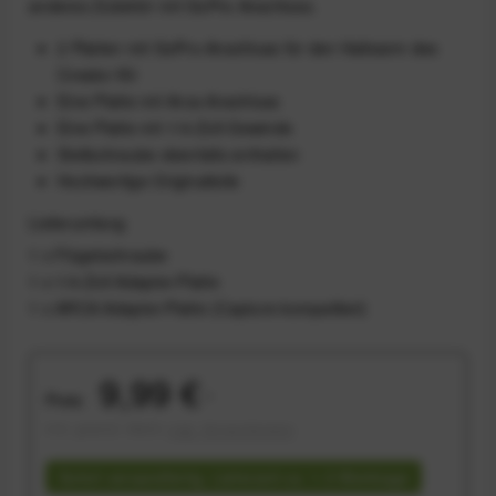
anderes Zubehör mit GoPro-Anschluss.
2 Platten mit GoPro-Anschluss für den Haltearm des
Creator Kit
Eine Platte mit Arca-Anschluss
Eine Platte mit 1/4-Zoll-Gewinde
Stellschraube ebenfalls enthalten
Hochwertige Originalteile
Lieferumfang
1 x Flügelschraube
1 x 1/4-Zoll Adapter-Platte
1 x ARCA Adapter-Platte (Capture-kompatibel)
9,99 €
Preis:
*
inkl. gesetzl. MwSt.
zzgl. Versandkosten
Sofort versandfertig, Lieferzeit ca. 1-3 Werktage