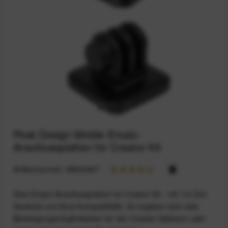
Peak Design Mobile Ersatz-
Anschlussplatten für Creator Kit
Artikelnummer:
68924467
Zwei Ersatz-Anschlussplatten für Creator Kit - mit 1/4-Zoll-
Gewinde und Arca-Kompatibilität. So ergeben sich viele
Befestigungsmöglichkeiten für den Creator-Haltearm oder