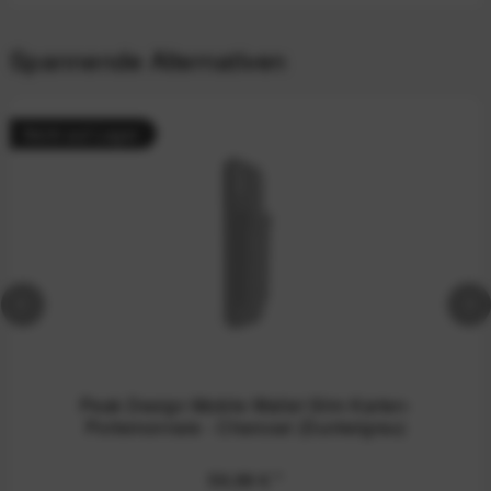
Spannende Alternativen
Nicht auf Lager
Peak Design Mobile Wallet Slim Karten-
Portemonnaie - Charcoal (Dunkelgrau)
59,99 €
*