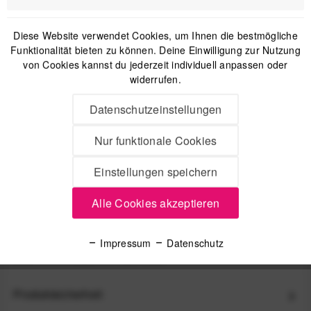
Diese Website verwendet Cookies, um Ihnen die bestmögliche
Funktionalität bieten zu können. Deine Einwilligung zur Nutzung
von Cookies kannst du jederzeit individuell anpassen oder
widerrufen.
Datenschutzeinstellungen
Peak Design Mobile Creator Kit Smartphone-
Halterung für Stative, GoPro-Halterungen und
Nur funktionale Cookies
Capture Clip
59,99 €
*
Einstellungen speichern
Alle Cookies akzeptieren
Beschreibung
Peak Design Mobile Ersatz-Anschlussplatten für Creator Kit
Impressum
Datenschutz
Zwei Anschlussplatten mit...
mehr
Produktsicherheit